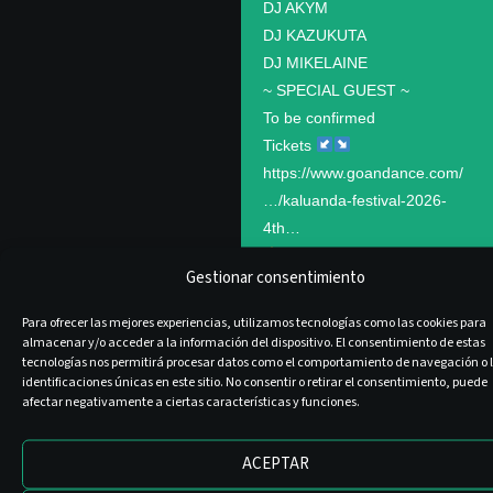
DJ AKYM
DJ KAZUKUTA
DJ MIKELAINE
~ SPECIAL GUEST ~
To be confirmed
Tickets
https://www.goandance.com/
…/kaluanda-festival-2026-
4th…
Non-refundable
Gestionar consentimiento
ACCOMMODATION –
ALANNIA GUARDAMAR
Para ofrecer las mejores experiencias, utilizamos tecnologías como las cookies para
• GUARDAMAR Cabins
almacenar y/o acceder a la información del dispositivo. El consentimiento de estas
tecnologías nos permitirá procesar datos como el comportamiento de navegación o 
• Code KALUANDA26 so they
identificaciones únicas en este sitio. No consentir o retirar el consentimiento, puede
can place us on the same
afectar negativamente a ciertas características y funciones.
street
• Subscribe to Alannia Club to
ACEPTAR
get a 5% discount