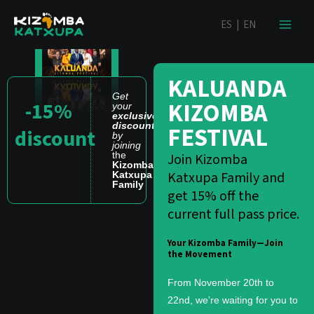
Skip
content
ES
|
EN
to
content
KALUANDA
Get
KIZOMBA
-15%
your
exclusive
discount
FESTIVAL
discount
by
joining
the
Join Kizomba
Kizomba
Katxupa Family and
Katxupa
Family
get 15% off the
current full pass price.
Your Kizomba Family—Join
the Movement
From November 20th to
22nd, we’re waiting for you to