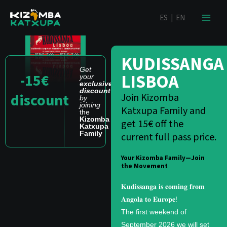
Skip
content
ES
|
EN
to
content
KUDISSANGA
Get
LISBOA
-15€
your
exclusive
discount
discount
Join Kizomba
by
joining
Katxupa Family and
the
Kizomba
get 15€ off the
Katxupa
Family
current full pass price.
Your Kizomba Family—Join
the Movement
𝐊𝐮𝐝𝐢𝐬𝐬𝐚𝐧𝐠𝐚 𝐢𝐬 𝐜𝐨𝐦𝐢𝐧𝐠 𝐟𝐫𝐨𝐦
𝐀𝐧𝐠𝐨𝐥𝐚 𝐭𝐨 𝐄𝐮𝐫𝐨𝐩𝐞!
The first weekend of
September 2026 we will set