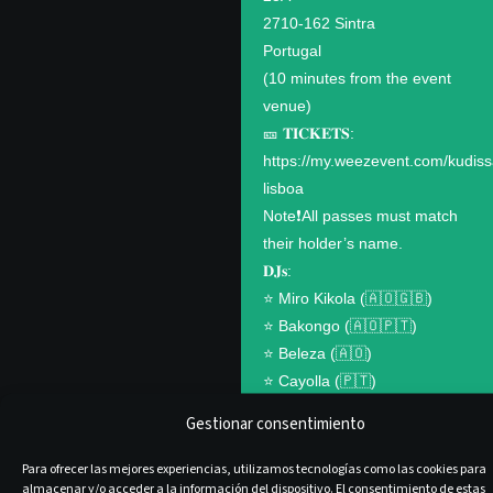
2710-162 Sintra
Portugal
(10 minutes from the event
venue)
🎫 𝐓𝐈𝐂𝐊𝐄𝐓𝐒:
https://my.weezevent.com/kudis
lisboa
Note❗️All passes must match
their holder’s name.
𝐃𝐉𝐬:
⭐️ Miro Kikola (🇦🇴🇬🇧)
⭐️ Bakongo (🇦🇴🇵🇹)
⭐️ Beleza (🇦🇴)
⭐️ Cayolla (🇵🇹)
𝐓𝐄𝐀𝐂𝐇𝐄𝐑𝐒:
Gestionar consentimiento
⭐️
⭐️
Para ofrecer las mejores experiencias, utilizamos tecnologías como las cookies para
almacenar y/o acceder a la información del dispositivo. El consentimiento de estas
⭐️