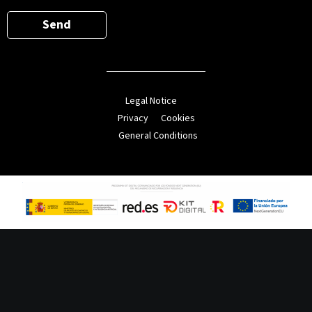
e
D
Send
*
*
Legal Notice
Privacy
Cookies
General Conditions