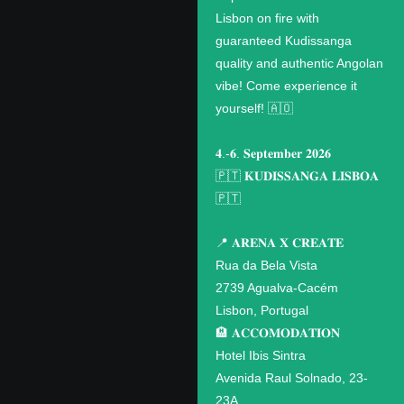
Lisbon on fire with
guaranteed Kudissanga
quality and authentic Angolan
vibe! Come experience it
yourself! 🇦🇴
𝟒.-𝟔. 𝐒𝐞𝐩𝐭𝐞𝐦𝐛𝐞𝐫 𝟐𝟎𝟐𝟔
🇵🇹 𝐊𝐔𝐃𝐈𝐒𝐒𝐀𝐍𝐆𝐀 𝐋𝐈𝐒𝐁𝐎𝐀
🇵🇹
📍 𝐀𝐑𝐄𝐍𝐀 𝐗 𝐂𝐑𝐄𝐀𝐓𝐄
Rua da Bela Vista
2739 Agualva-Cacém
Lisbon, Portugal
🏨 𝐀𝐂𝐂𝐎𝐌𝐎𝐃𝐀𝐓𝐈𝐎𝐍
Hotel Ibis Sintra
Avenida Raul Solnado, 23-
23A