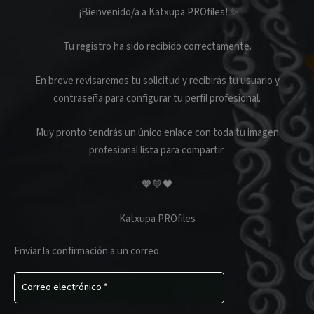
¡Bienvenido/a a Katxupa PROfiles! ✨
Tu registro ha sido recibido correctamente.
En breve revisaremos tu solicitud y recibirás tu usuario y
contraseña para configurar tu perfil profesional.
Muy pronto tendrás un único enlace con toda tu imagen
profesional lista para compartir.
🧡💚🖤
Katxupa PROfiles
Enviar la confirmación a un correo
E
m