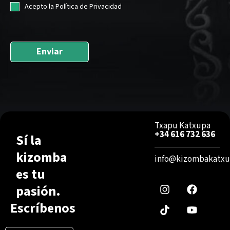
a
L
Acepto la Política de Privacidad
i
O
l
P
*
D
Enviar
*
Txapu Katxupa
+34 616 732 636
Sí la
kizomba
info@kizombakatxu
I
T
F
Y
es tu
n
i
a
o
pasión.
s
k
c
u
t
t
e
t
Escríbenos
a
o
b
u
g
k
o
b
r
o
e