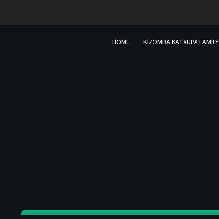
Ir
contenido
al
contenido
HOME
KIZOMBA KATXUPA FAMILY