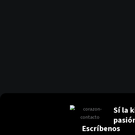
Sí la 
pasió
Escríbenos