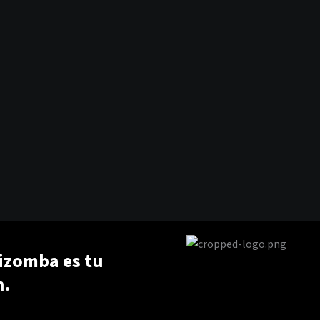
kizomba es tu
n.