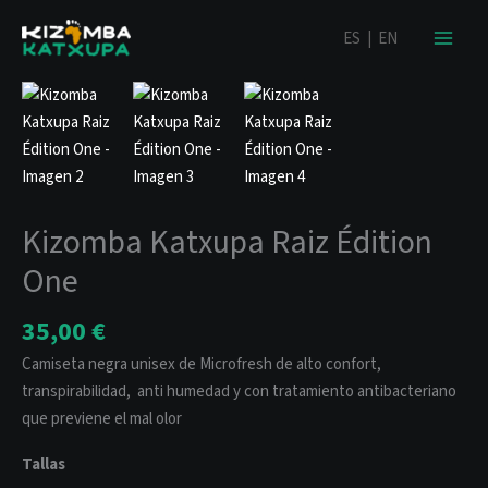
Ir
contenido
ES
|
EN
al
contenido
Kizomba
Katxupa
Raiz
Édition
One
cantidad
Kizomba Katxupa Raiz Édition
One
35,00
€
Camiseta negra unisex de Microfresh de alto confort,
transpirabilidad, anti humedad y con tratamiento antibacteriano
que previene el mal olor
Tallas