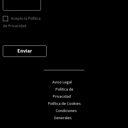
e
i
o
n
l
n
s
*
L
o
Acepto la Política
a
O
*
de Privacidad
j
P
e
D
*
*
Enviar
Aviso Legal
Política de
Privacidad
Política de Cookies
Condiciones
Generales